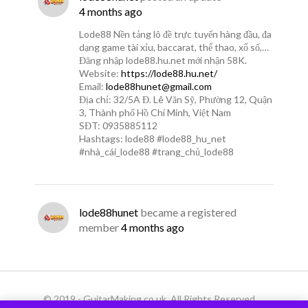
4 months ago
Lode88 Nền tảng lô đề trực tuyến hàng đầu, đa
dạng game tài xỉu, baccarat, thể thao, xổ số,…
Đăng nhập lode88.hu.net mới nhận 58K.
Website:
https://lode88.hu.net/
Email:
lode88hunet@gmail.com
Địa chỉ: 32/5A Đ. Lê Văn Sỹ, Phường 12, Quận
3, Thành phố Hồ Chí Minh, Việt Nam
SĐT: 0935885112
Hashtags: lode88 #lode88_hu_net
#nhà_cái_lode88 #trang_chủ_lode88
lode88hunet
became a registered
member
4 months ago
© 2019 - GuitarMaking.co.uk. All Rights Reserved.