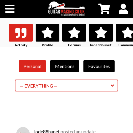
Community
Courses
Workshops
Activity
Profile
Forums
lode88hunet'
Communi
s History
Profile
Shop
Personal
Mentions
Favourites
Testimonials
— EVERYTHING —
Contact Us
lode88hunet
posted an update